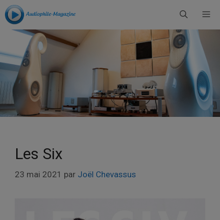
Aller
Me
au
contenu
Les Six
23 mai 2021
par
Joël Chevassus