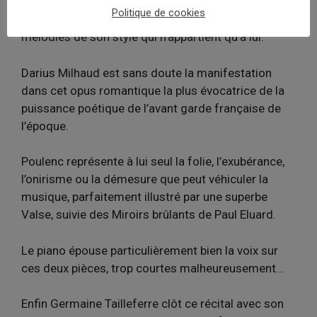
Politique de cookies
Le Maestro Satie donne la mesure en quatre
mélodies de son style qui n’appartient qu’à lui.
Darius Milhaud est sans doute la manifestation
dans cet opus romantique la plus évocatrice de la
puissance poétique de l’avant garde française de
l’époque.
Poulenc représente à lui seul la folie, l’exubérance,
l’onirisme ou la démesure que peut véhiculer la
musique, parfaitement illustré par une superbe
Valse, suivie des Miroirs brûlants de Paul Eluard.
Le piano épouse particulièrement bien la voix sur
ces deux pièces, trop courtes malheureusement…
Enfin Germaine Tailleferre clôt ce récital avec son