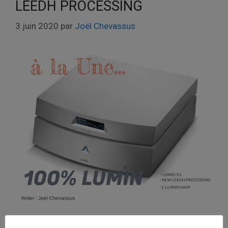
LEEDH PROCESSING
3 juin 2020
par
Joël Chevassus