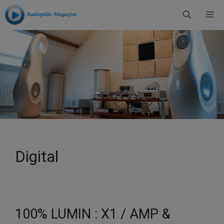
Aller
Me
au
contenu
Digital
100% LUMIN : X1 / AMP &